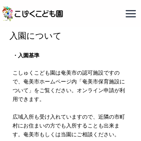
内
容
を
ス
入園について
キ
ッ
・入園基準
プ
こしゅくこども園は奄美市の認可施設ですの
で、奄美市ホームページ内「奄美市保育施設に
ついて」をご覧ください。オンライン申請が利
用できます。
広域入所も受け入れていますので、近隣の市町
村にお住まいの方でも入所することも出来ま
す。奄美市もしくは当園にご相談ください。