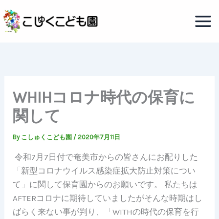
内
容
を
ス
キ
ッ
プ
WHIHコロナ時代の保育に
関して
By
こしゅくこども園
/
2020年7月11日
令和7月7日付で奄美市からの皆さんにお配りした
「新型コロナウイルス感染症拡大防止対策につい
て」に関して保育園からのお願いです。 私たちは
AFTERコロナに期待していましたがそんな時期はし
ばらく来ない事が判り、「WITHの時代の保育を行